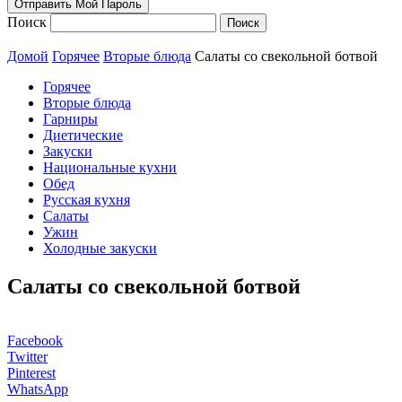
Поиск
Домой
Горячее
Вторые блюда
Салаты со свекольной ботвой
Горячее
Вторые блюда
Гарниры
Диетические
Закуски
Национальные кухни
Обед
Русская кухня
Салаты
Ужин
Холодные закуски
Салаты со свекольной ботвой
Facebook
Twitter
Pinterest
WhatsApp