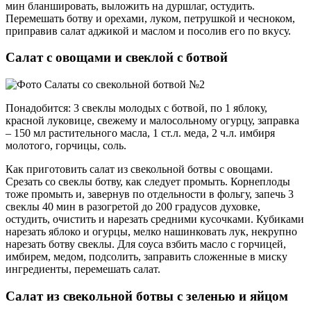
мин бланшировать, выложить на дуршлаг, остудить.
Перемешать ботву и орехами, луком, петрушкой и чесноком,
приправив салат аджикой и маслом и посолив его по вкусу.
Салат с овощами и свеклой с ботвой
Понадобится: 3 свеклы молодых с ботвой, по 1 яблоку,
красной луковице, свежему и малосольному огурцу, заправка
– 150 мл растительного масла, 1 ст.л. меда, 2 ч.л. имбиря
молотого, горчицы, соль.
Как приготовить салат из свекольной ботвы с овощами.
Срезать со свеклы ботву, как следует промыть. Корнеплоды
тоже промыть и, завернув по отдельности в фольгу, запечь 3
свеклы 40 мин в разогретой до 200 градусов духовке,
остудить, очистить и нарезать средними кусочками. Кубиками
нарезать яблоко и огурцы, мелко нашинковать лук, некрупно
нарезать ботву свеклы. Для соуса взбить масло с горчицей,
имбирем, медом, подсолить, заправить сложенные в миску
ингредиенты, перемешать салат.
Салат из свекольной ботвы с зеленью и яйцом