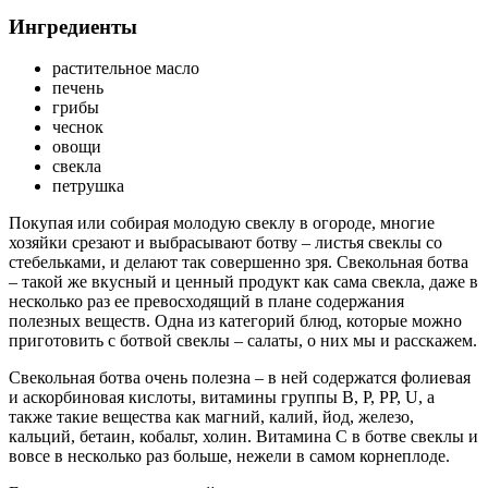
Ингредиенты
растительное масло
печень
грибы
чеснок
овощи
свекла
петрушка
Покупая или собирая молодую свеклу в огороде, многие
хозяйки срезают и выбрасывают ботву – листья свеклы со
стебельками, и делают так совершенно зря. Свекольная ботва
– такой же вкусный и ценный продукт как сама свекла, даже в
несколько раз ее превосходящий в плане содержания
полезных веществ. Одна из категорий блюд, которые можно
приготовить с ботвой свеклы – салаты, о них мы и расскажем.
Свекольная ботва очень полезна – в ней содержатся фолиевая
и аскорбиновая кислоты, витамины группы В, Р, РР, U, а
также такие вещества как магний, калий, йод, железо,
кальций, бетаин, кобальт, холин. Витамина С в ботве свеклы и
вовсе в несколько раз больше, нежели в самом корнеплоде.