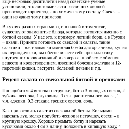
Еще несколько десятилетий назад советские ученые
установили, что листовые части различных овощей
превосходят корнеплоды по химическому составу. Свекла –
один из ярких тому примеров.
В кухнях разных стран мира, и в нашей в том числе,
существуют знаменитые блюда, которые готовятся именно с
ботвой свеклы. У нас это, к примеру, летний борщ, а в Грузии
– пхали. Принято готовить со свеклой и салаты, такие
салатики – настоящая витаминная бомба для организма, кушая
их периодически, вы обеспечиваете себе профилактику
внутренних кровоизлияний и склероза, проблем с обменов
веществ и кроветворением, язвенной болезни желудка и 12-
перстной кишки, гастрита, болезней печени и т.д.
Рецепт салата со свекольной ботвой и орешками
Понадобится: 4 веточки петрушки, ботва 3 молодых свекол, 2
зубчика чеснока, 1 луковица, 3 ст.л. растительного масла, 1
ч.л. аджики, 0,3 стакана грецких орехов, соль.
Как приготовить салат из свекольной ботвы. Кольцами
нарезать лук, мелко порубить чеснок и петрушку, орехи – в
крупную крошку. Хорошо промыть ботву и нарезать
кусочками около 4 см в длину, положить в кипящую воду, 4