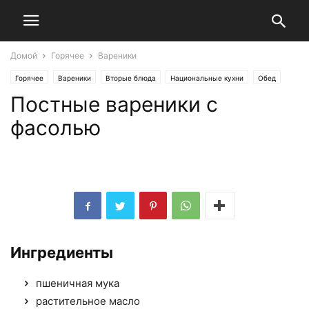
Домой
Горячее
Вареники
Горячее
Вареники
Вторые блюда
Национальные кухни
Обед
Постные вареники с
Постные рецепты
Русская кухня
Ужин
фасолью
Ингредиенты
пшеничная мука
растительное масло