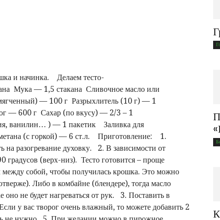
Г
Г
ошка и начинка. Делаем тесто-
на Мука — 1,5 стакана Сливочное масло или
мягченный) — 100 г Разрыхлитель (10 г) — 1
 — 600 г Сахар (по вкусу) — 2/3 – 1
П
ия, ванилин… ) — 1 пакетик Заливка для
«
етана (с горкой) — 6 ст.л. Приготовление: 1.
Б
ь на разогревание духовку. 2. В зависимости от
0 градусов (верх-низ). Тесто готовится – проще
м между собой, чтобы получилась крошка. Это можно
отверже). Либо в комбайне (блендере), тогда масло
ае оно не будет нагреваться от рук. 3. Поставить в
Если у вас творог очень влажный, то можете добавить 2
К
лать не нужно. 5. При желании можно в пирожное