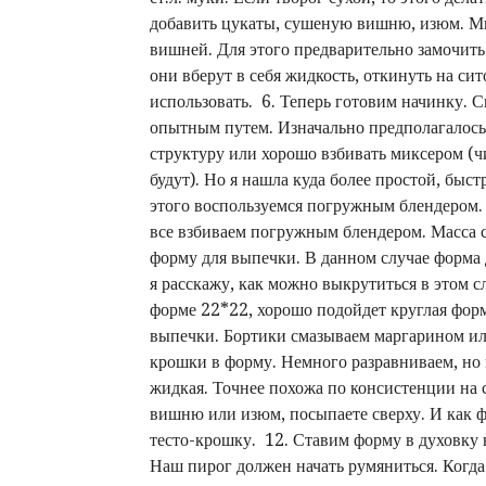
добавить цукаты, сушеную вишню, изюм. Мн
вишней. Для этого предварительно замочить
они вберут в себя жидкость, откинуть на си
использовать. 6. Теперь готовим начинку. 
опытным путем. Изначально предполагалось 
структуру или хорошо взбивать миксером (чи
будут). Но я нашла куда более простой, быс
этого воспользуемся погружным блендером
все взбиваем погружным блендером. Масса 
форму для выпечки. В данном случае форма д
я расскажу, как можно выкрутиться в этом с
форме 22*22, хорошо подойдет круглая фор
выпечки. Бортики смазываем маргарином ил
крошки в форму. Немного разравниваем, но 
жидкая. Точнее похожа по консистенции на
вишню или изюм, посыпаете сверху. И как 
тесто-крошку. 12. Ставим форму в духовку 
Наш пирог должен начать румяниться. Когда