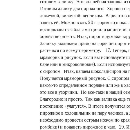
готовим заливку. Это волшебная заливка из
Готовим аливку для пирожного: Хорошо пере
ложечкой, вилочкой, венчиком. Вариантов о
залить ей. Можно взять 50 г горького шокол
воспользоваться благами цивилизации и исп
хозяйстве он есть. Итак, пирог в духовке за
Заливку выливаем прямо на горячий пирог 
растечься по всему периметру. 17. Теперь, 
мраморный рисунок. Если вы используете шо
бане или в микроволновке). Если используе
с сиропом. Итак, капаем шоколад/сироп на
Получается мраморный рисунок. С сиропом 
каком-то определенном порядке или же в хао
это все в узорчики. Но все-таки в нашей с
Благородно и просто. Так как заливка еще т
постепенно «улягутся». В итоге получится о
пирожное в холодильник на пару часиков, а
необходимо провести острым ножом по краям
ромбики) и подавать пирожное к чаю. 19. И