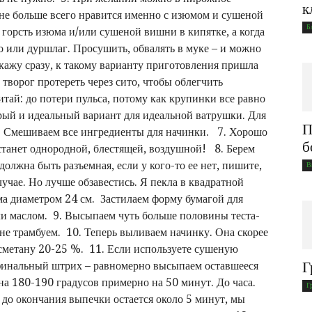
к
е больше всего нравится именно с изюмом и сушеной
Б
 горсть изюма и/или сушеной вишни в кипятке, а когда
то или дуршлаг. Просушить, обвалять в муке – и можно
Скажу сразу, к такому варианту приготовления пришла
творог протереть через сито, чтобы облегчить
тай: до потери пульса, потому как крупинки все равно
трый и идеальный вариант для идеальной ватрушки. Для
П
. Смешиваем все ингредиенты для начинки. 7. Хорошо
б
станет однородной, блестящей, воздушной! 8. Берем
олжна быть разъемная, если у кого-то ее нет, пишите,
В
лучае. Но лучше обзавестись. Я пекла в квадратной
ма диаметром 24 см. Застилаем форму бумагой для
и маслом. 9. Высыпаем чуть больше половины теста-
не трамбуем. 10. Теперь выливаем начинку. Она скорее
 сметану 20-25 %. 11. Если используете сушеную
Г
финальный штрих – равномерно высыпаем оставшееся
на 180-190 градусов примерно на 50 минут. До часа.
Г
 до окончания выпечки остается около 5 минут, мы