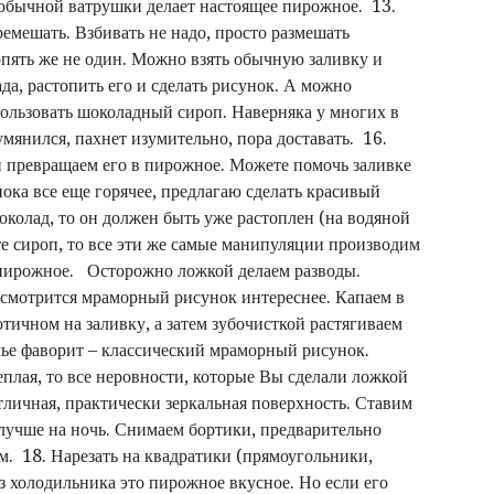
 обычной ватрушки делает настоящее пирожное. 13.
мешать. Взбивать не надо, просто размешать
пять же не один. Можно взять обычную заливку и
ада, растопить его и сделать рисунок. А можно
ользовать шоколадный сироп. Наверняка у многих в
румянился, пахнет изумительно, пора доставать. 16.
и превращаем его в пирожное. Можете помочь заливке
пока все еще горячее, предлагаю сделать красивый
колад, то он должен быть уже растоплен (на водяной
те сироп, то все эти же самые манипуляции производим
 пирожное. Осторожно ложкой делаем разводы.
смотрится мраморный рисунок интереснее. Капаем в
тичном на заливку, а затем зубочисткой растягиваем
емье фаворит – классический мраморный рисунок.
еплая, то все неровности, которые Вы сделали ложкой
тличная, практически зеркальная поверхность. Ставим
 лучше на ночь. Снимаем бортики, предварительно
. 18. Нарезать на квадратики (прямоугольники,
з холодильника это пирожное вкусное. Но если его