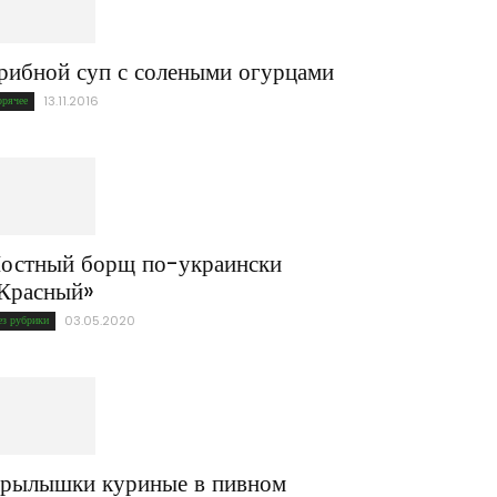
рибной суп с солеными огурцами
орячее
13.11.2016
остный борщ по-украински
Красный»
ез рубрики
03.05.2020
рылышки куриные в пивном