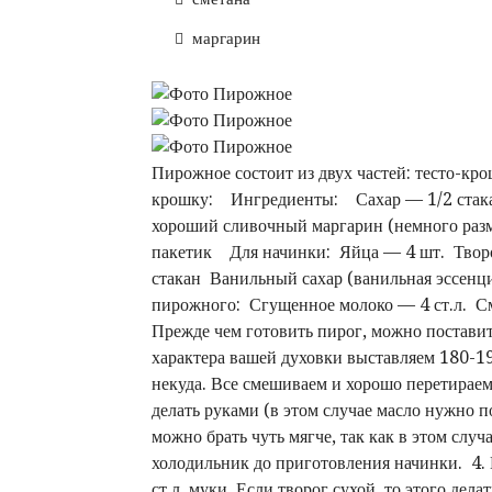
маргарин
Пирожное состоит из двух частей: тесто-кр
крошку: Ингредиенты: Сахар — 1/2 стака
хороший сливочный маргарин (немного раз
пакетик Для начинки: Яйца — 4 шт. Творог
стакан Ванильный сахар (ванильная эссенц
пирожного: Сгущенное молоко — 4 ст.л. См
Прежде чем готовить пирог, можно поставит
характера вашей духовки выставляем 180-19
некуда. Все смешиваем и хорошо перетирае
делать руками (в этом случае масло нужно п
можно брать чуть мягче, так как в этом случ
холодильник до приготовления начинки. 4. 
ст.л. муки. Если творог сухой, то этого де