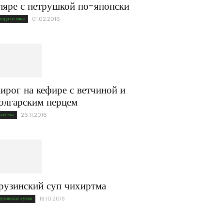
ляре с петрушкой по-японски
люда из мяса
01.02.2016
ирог на кефире с ветчиной и
олгарским перцем
ыпечка
26.11.2016
рузинский суп чихиртма
рузинская кухня
18.10.2019