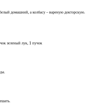
ь белый домашний, а колбасу – вареную докторскую.
пучок зеленый лук, 1 пучок
цы.
ешать.