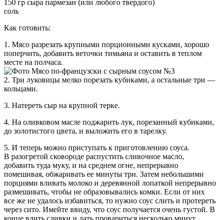
150 гр сыра пармезан (или любого твердого)
соль
Как готовить:
1. Мясо разрезать крупными порционными кусками, хорошо
поперчить, добавить веточки тимьяна и оставить в теплом
месте на полчаса.
2. Три луковицы мелко порезать кубиками, а остальные три —
кольцами.
3. Натереть сыр на крупной терке.
4. На оливковом масле поджарить лук, порезанный кубиками,
до золотистого цвета, и выложить его в тарелку.
5. И теперь можно приступать к приготовлению соуса.
В разогретой сковороде распустить сливочное масло,
добавить туда муку, и на среднем огне, непрерывно
помешивая, обжаривать ее минуты три. Затем небольшими
порциями вливать молоко и деревянной лопаткой непрерывно
размешивать, чтобы не образовывались комки. Если от них
все же не удалось избавиться, то нужно соус слить и протереть
через сито. Имейте ввиду, что соус получается очень густой. В
конце влить сливки и дать провариться несколько минут.