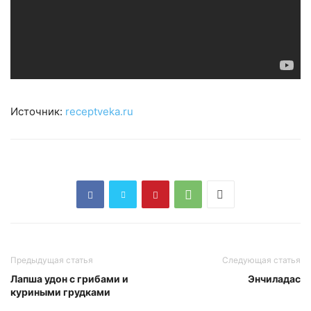
Источник:
receptveka.ru
Предыдущая статья
Следующая статья
Лапша удон с грибами и
Энчиладас
куриными грудками