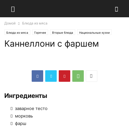
Домой
Блюда из мяса
Блюда из мяса
Горячее
Вторые блюда
Национальные кухни
Каннеллони с фаршем
Итальянская кухня
Обед
Ужин
Ингредиенты
заварное тесто
морковь
фарш