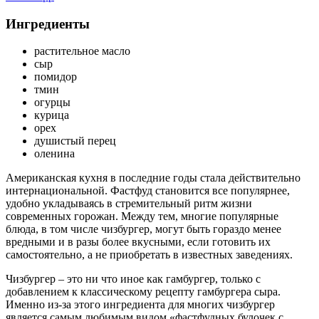
Ингредиенты
растительное масло
сыр
помидор
тмин
огурцы
курица
орех
душистый перец
оленина
Американская кухня в последние годы стала действительно
интернациональной. Фастфуд становится все популярнее,
удобно укладываясь в стремительный ритм жизни
современных горожан. Между тем, многие популярные
блюда, в том числе чизбургер, могут быть гораздо менее
вредными и в разы более вкусными, если готовить их
самостоятельно, а не приобретать в известных заведениях.
Чизбургер – это ни что иное как гамбургер, только с
добавлением к классическому рецепту гамбургера сыра.
Именно из-за этого ингредиента для многих чизбургер
является самым любимым видом «фастфудных булочек с