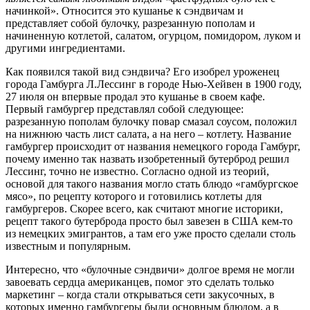
начинкой». Относится это кушанье к сэндвичам и
представляет собой булочку, разрезанную пополам и
начиненную котлетой, салатом, огурцом, помидором, луком и
другими ингредиентами.
Как появился такой вид сэндвича? Его изобрел уроженец
города Гамбурга Л.Лессинг в городе Нью-Хейвен в 1900 году,
27 июля он впервые продал это кушанье в своем кафе.
Первый гамбургер представлял собой следующее:
разрезанную пополам булочку повар смазал соусом, положил
на нижнюю часть лист салата, а на него – котлету. Название
гамбургер происходит от названия немецкого города Гамбург,
почему именно так назвать изобретенный бутерброд решил
Лессинг, точно не известно. Согласно одной из теорий,
основой для такого названия могло стать блюдо «гамбургское
мясо», по рецепту которого и готовились котлеты для
гамбургеров. Скорее всего, как считают многие историки,
рецепт такого бутерброда просто был завезен в США кем-то
из немецких эмигрантов, а там его уже просто сделали столь
известным и популярным.
Интересно, что «булочные сэндвичи» долгое время не могли
завоевать сердца американцев, помог это сделать только
маркетинг – когда стали открываться сети закусочных, в
которых именно гамбургеры были основным блюдом, а в