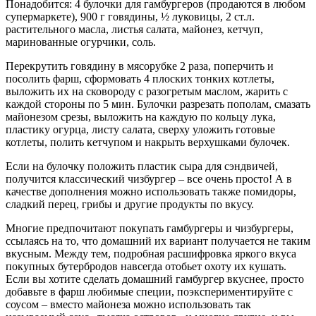
Понадобится: 4 булочки для гамбургеров (продаются в любом
супермаркете), 900 г говядины, ½ луковицы, 2 ст.л.
растительного масла, листья салата, майонез, кетчуп,
маринованные огурчики, соль.
Перекрутить говядину в мясорубке 2 раза, поперчить и
посолить фарш, сформовать 4 плоских тонких котлеты,
выложить их на сковороду с разогретым маслом, жарить с
каждой стороны по 5 мин. Булочки разрезать пополам, смазать
майонезом срезы, выложить на каждую по кольцу лука,
пластику огурца, листу салата, сверху уложить готовые
котлеты, полить кетчупом и накрыть верхушками булочек.
Если на булочку положить пластик сыра для сэндвичей,
получится классический чизбургер – все очень просто! А в
качестве дополнения можно использовать также помидоры,
сладкий перец, грибы и другие продукты по вкусу.
Многие предпочитают покупать гамбургеры и чизбургеры,
ссылаясь на то, что домашний их вариант получается не таким
вкусным. Между тем, подробная расшифровка яркого вкуса
покупных бутербродов навсегда отобьет охоту их кушать.
Если вы хотите сделать домашний гамбургер вкуснее, просто
добавьте в фарш любимые специи, поэкспериментируйте с
соусом – вместо майонеза можно использовать так