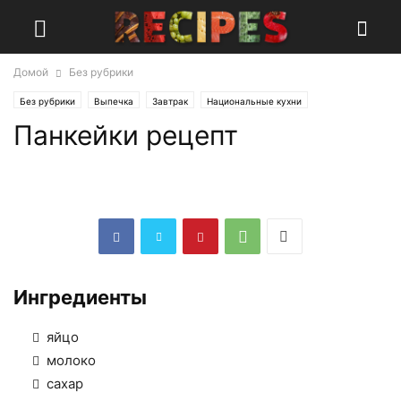
Домой
Без рубрики
Без рубрики
Выпечка
Завтрак
Национальные кухни
Панкейки рецепт
Североамериканская кухня
Ингредиенты
яйцо
молоко
сахар