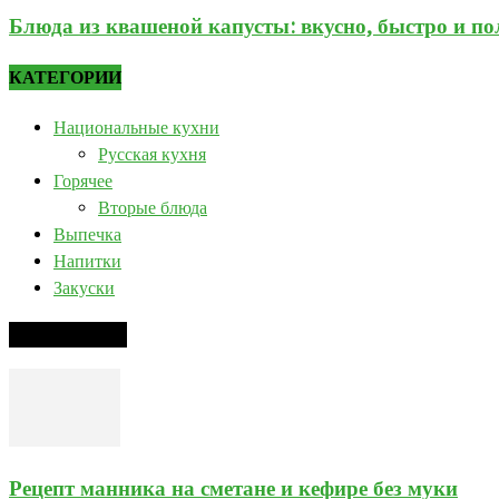
Блюда из квашеной капусты: вкусно, быстро и по
КАТЕГОРИИ
Национальные кухни
Русская кухня
Горячее
Вторые блюда
Выпечка
Напитки
Закуски
РЕЦЕПТ ДНЯ
Рецепт манника на сметане и кефире без муки