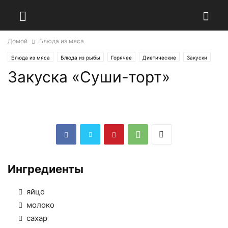
Домой
Блюда из мяса
Блюда из мяса
Блюда из рыбы
Горячее
Диетические
Закуски
Закуска «Суши-торт»
Национальные кухни
Салаты
Ингредиенты
яйцо
молоко
сахар