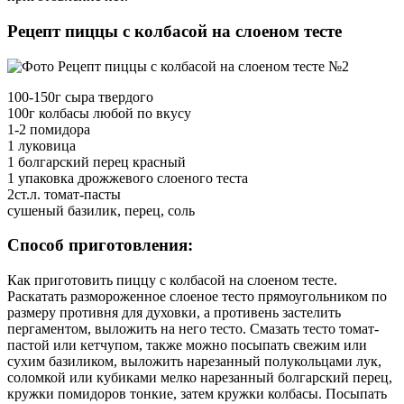
Рецепт пиццы с колбасой на слоеном тесте
100-150г сыра твердого
100г колбасы любой по вкусу
1-2 помидора
1 луковица
1 болгарский перец красный
1 упаковка дрожжевого слоеного теста
2ст.л. томат-пасты
сушеный базилик, перец, соль
Способ приготовления:
Как приготовить пиццу с колбасой на слоеном тесте.
Раскатать размороженное слоеное тесто прямоугольником по
размеру противня для духовки, а противень застелить
пергаментом, выложить на него тесто. Смазать тесто томат-
пастой или кетчупом, также можно посыпать свежим или
сухим базиликом, выложить нарезанный полукольцами лук,
соломкой или кубиками мелко нарезанный болгарский перец,
кружки помидоров тонкие, затем кружки колбасы. Посыпать