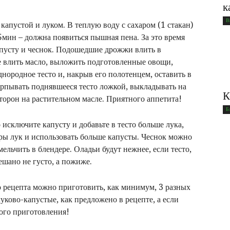
к
В
апустой и луком. В теплую воду с сахаром (1 стакан)
5мин – должна появиться пышная пена. За это время
капусту и чеснок. Подошедшие дрожжи влить в
же влить масло, выложить подготовленные овощи,
днородное тесто и, накрыв его полотенцем, оставить в
черпывать поднявшееся тесто ложкой, выкладывать на
К
торон на растительном масле. Приятного аппетита!
Б
о исключите капусту и добавьте в тесто больше лука,
ры лук и использовать больше капусты. Чеснок можно
мельчить в блендере. Оладьи будут нежнее, если тесто,
мешано не густо, а пожиже.
о рецепта можно приготовить, как минимум, 3 разных
луково-капустые, как предложено в рецепте, а если
ного приготовления!