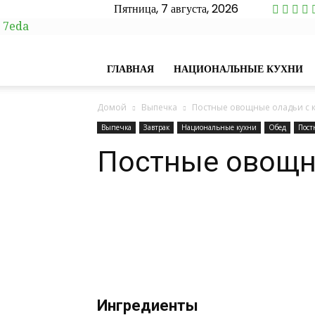
Пятница, 7 августа, 2026
7eda
ГЛАВНАЯ
НАЦИОНАЛЬНЫЕ КУХНИ
Домой
Выпечка
Постные овощные оладьи с к
Выпечка
Завтрак
Национальные кухни
Обед
Пост
Постные овощны
Ингредиенты