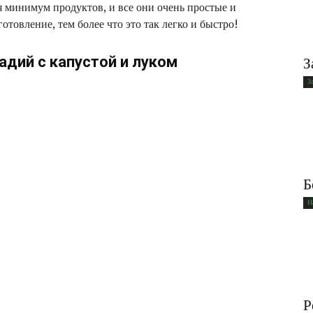
 минимум продуктов, и все они очень простые и
готовление, тем более что это так легко и быстро!
дий с капустой и луком
З
З
Б
Н
Р