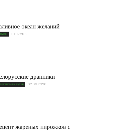
аливное океан желаний
акуски
01.07.2019
елорусские дранники
ациональные кухни
02.06.2020
ецепт жареных пирожков с