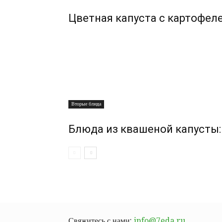
Цветная капуста с картофел
Вторые блюда
Блюда из квашеной капусты: 
Свяжитесь с нами:
info@7eda.ru