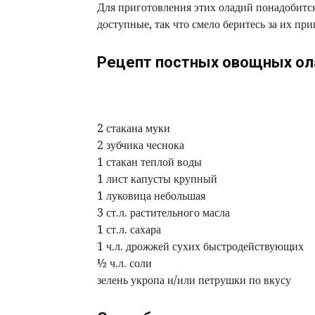
Для приготовления этих оладий понадобится
доступные, так что смело беритесь за их при
Рецепт постных овощных ола
2 стакана муки
2 зубчика чеснока
1 стакан теплой воды
1 лист капусты крупный
1 луковица небольшая
3 ст.л. растительного масла
1 ст.л. сахара
1 ч.л. дрожжей сухих быстродействующих
½ ч.л. соли
зелень укропа и/или петрушки по вкусу