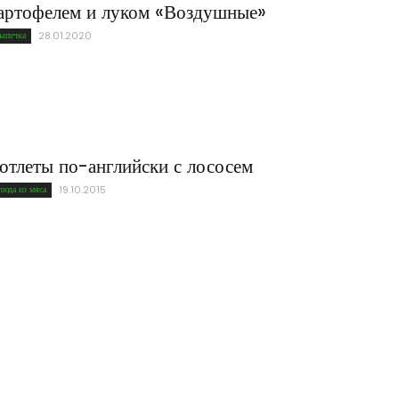
артофелем и луком «Воздушные»
ыпечка
28.01.2020
отлеты по-английски с лососем
люда из мяса
19.10.2015