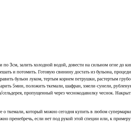
 по 3см, залить холодной водой, довести на сильном огне до ки
ешать и потомить. Готовую свинину достать из бульона, процедит
аправить бульон луком, тертым корнем петрушки, растертым гру
варить 5мин, положить ткемали, шафран, хмели-сунели, рублену
/сельдерея, пропущенный через чеснокодавилку чеснок. Накрыть
те о ткемали, который можно сегодня купить в любом супермарке
но пренебречь, если нет под рукой этой специи или, к примеру,