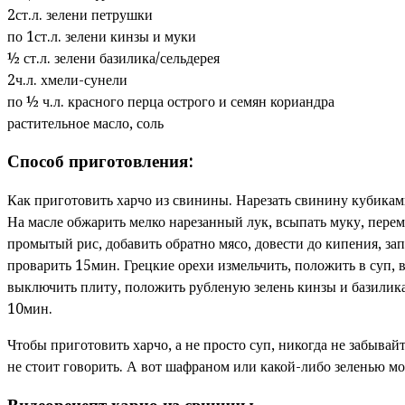
2ст.л. зелени петрушки
по 1ст.л. зелени кинзы и муки
½ ст.л. зелени базилика/сельдерея
2ч.л. хмели-сунели
по ½ ч.л. красного перца острого и семян кориандра
растительное масло, соль
Способ приготовления:
Как приготовить харчо из свинины. Нарезать свинину кубиками
На масле обжарить мелко нарезанный лук, всыпать муку, перем
промытый рис, добавить обратно мясо, довести до кипения, з
проварить 15мин. Грецкие орехи измельчить, положить в суп, 
выключить плиту, положить рубленую зелень кинзы и базилика
10мин.
Чтобы приготовить харчо, а не просто суп, никогда не забывай
не стоит говорить. А вот шафраном или какой-либо зеленью мож