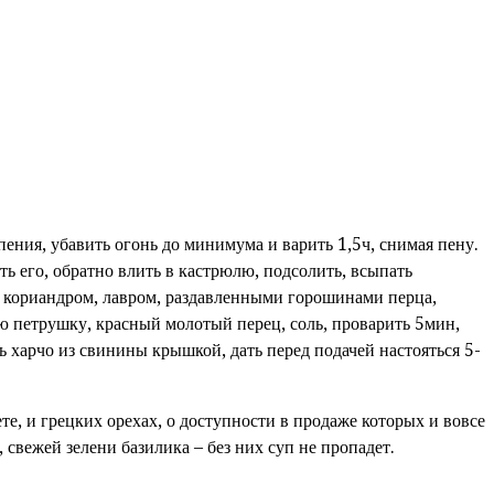
пения, убавить огонь до минимума и варить 1,5ч, снимая пену.
ь его, обратно влить в кастрюлю, подсолить, всыпать
бо кориандром, лавром, раздавленными горошинами перца,
ю петрушку, красный молотый перец, соль, проварить 5мин,
 харчо из свинины крышкой, дать перед подачей настояться 5-
те, и грецких орехах, о доступности в продаже которых и вовсе
 свежей зелени базилика – без них суп не пропадет.