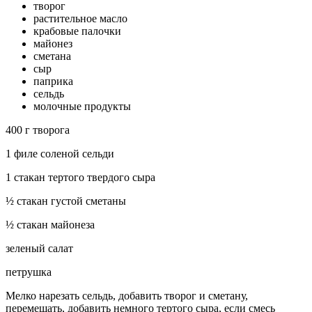
творог
растительное масло
крабовые палочки
майонез
сметана
сыр
паприка
сельдь
молочные продукты
400 г творога
1 филе соленой сельди
1 стакан тертого твердого сыра
½ стакан густой сметаны
½ стакан майонеза
зеленый салат
петрушка
Мелко нарезать сельдь, добавить творог и сметану,
перемешать, добавить немного тертого сыра, если смесь