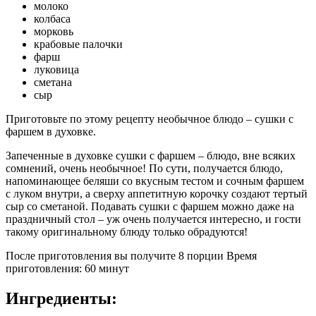
молоко
колбаса
морковь
крабовые палочки
фарш
луковица
сметана
сыр
Приготовьте по этому рецепту необычное блюдо – сушки с
фаршем в духовке.
Запеченные в духовке сушки с фаршем – блюдо, вне всяких
сомнений, очень необычное! По сути, получается блюдо,
напоминающее беляши со вкусным тестом и сочным фаршем
с луком внутри, а сверху аппетитную корочку создают тертый
сыр со сметаной. Подавать сушки с фаршем можно даже на
праздничный стол – уж очень получается интересно, и гости
такому оригинальному блюду только обрадуются!
После приготовления вы получите 8 порции Время
приготовления: 60 минут
Ингредиенты: