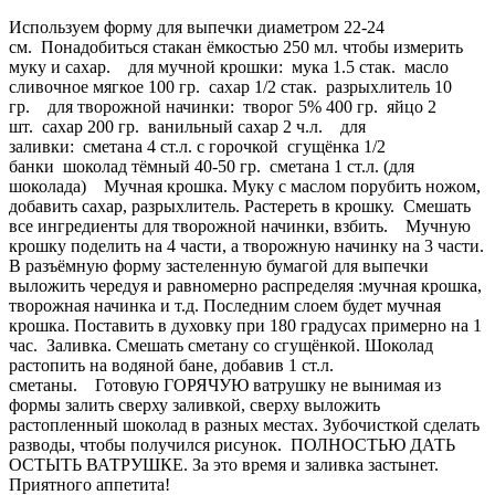
Используем форму для выпечки диаметром 22-24
см. Понадобиться стакан ёмкостью 250 мл. чтобы измерить
муку и сахар. для мучной крошки: мука 1.5 стак. масло
сливочное мягкое 100 гр. сахар 1/2 стак. разрыхлитель 10
гр. для творожной начинки: творог 5% 400 гр. яйцо 2
шт. сахар 200 гр. ванильный сахар 2 ч.л. для
заливки: сметана 4 ст.л. с горочкой сгущёнка 1/2
банки шоколад тёмный 40-50 гр. сметана 1 ст.л. (для
шоколада) Мучная крошка. Муку с маслом порубить ножом,
добавить сахар, разрыхлитель. Растереть в крошку. Смешать
все ингредиенты для творожной начинки, взбить. Мучную
крошку поделить на 4 части, а творожную начинку на 3 части.
В разъёмную форму застеленную бумагой для выпечки
выложить чередуя и равномерно распределяя :мучная крошка,
творожная начинка и т.д. Последним слоем будет мучная
крошка. Поставить в духовку при 180 градусах примерно на 1
час. Заливка. Смешать сметану со сгущёнкой. Шоколад
растопить на водяной бане, добавив 1 ст.л.
сметаны. Готовую ГОРЯЧУЮ ватрушку не вынимая из
формы залить сверху заливкой, сверху выложить
растопленный шоколад в разных местах. Зубочисткой сделать
разводы, чтобы получился рисунок. ПОЛНОСТЬЮ ДАТЬ
ОСТЫТЬ ВАТРУШКЕ. За это время и заливка застынет.
Приятного аппетита!