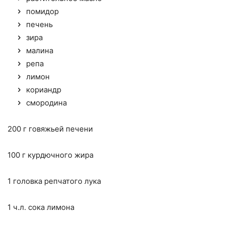
помидор
печень
зира
малина
репа
лимон
кориандр
смородина
200 г говяжьей печени
100 г курдючного жира
1 головка репчатого лука
1 ч.л. сока лимона