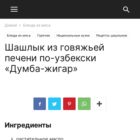
Домой
Блюда из мяса
Блюда из мяса
Горячее
Национальные кухни
Рецепты шашлыков
Шашлык из говяжьей
печени по-узбекски
«Думба-жигар»
Ингредиенты
растительное масло