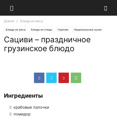
Домой
Блюда из мяса
Блюда из мяса
Блюда из птицы
Горячее
Национальные кухни
Сациви – праздничное
Грузинская кухня
Обед
Ужин
грузинское блюдо
Ингредиенты
крабовые палочки
помидор