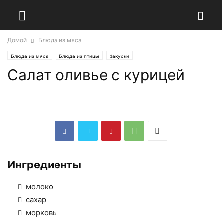
Домой
Блюда из мяса
Блюда из мяса
Блюда из птицы
Закуски
Салат оливье с курицей
Меню на праздничный стол
Национальные кухни
Русская кухня
Салаты
Салаты на день рождения
Ингредиенты
молоко
сахар
морковь