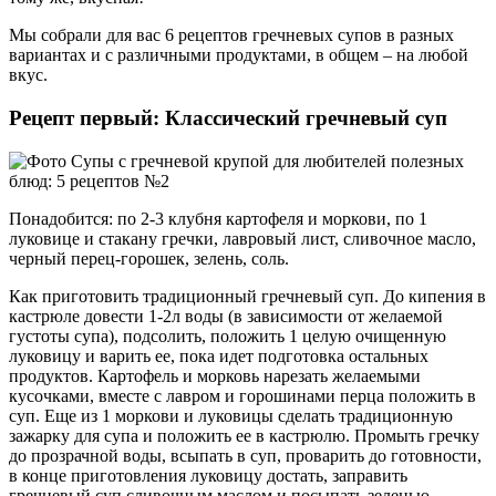
Мы собрали для вас 6 рецептов гречневых супов в разных
вариантах и с различными продуктами, в общем – на любой
вкус.
Рецепт первый: Классический гречневый суп
Понадобится: по 2-3 клубня картофеля и моркови, по 1
луковице и стакану гречки, лавровый лист, сливочное масло,
черный перец-горошек, зелень, соль.
Как приготовить традиционный гречневый суп. До кипения в
кастрюле довести 1-2л воды (в зависимости от желаемой
густоты супа), подсолить, положить 1 целую очищенную
луковицу и варить ее, пока идет подготовка остальных
продуктов. Картофель и морковь нарезать желаемыми
кусочками, вместе с лавром и горошинами перца положить в
суп. Еще из 1 моркови и луковицы сделать традиционную
зажарку для супа и положить ее в кастрюлю. Промыть гречку
до прозрачной воды, всыпать в суп, проварить до готовности,
в конце приготовления луковицу достать, заправить
гречневый суп сливочным маслом и посыпать зеленью.