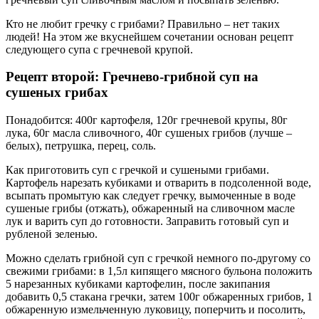
Кто не любит гречку с грибами? Правильно – нет таких
людей! На этом же вкуснейшем сочетании основан рецепт
следующего супа с гречневой крупой.
Рецепт второй: Гречнево-грибной суп на
сушеных грибах
Понадобится: 400г картофеля, 120г гречневой крупы, 80г
лука, 60г масла сливочного, 40г сушеных грибов (лучше –
белых), петрушка, перец, соль.
Как приготовить суп с гречкой и сушеными грибами.
Картофель нарезать кубиками и отварить в подсоленной воде,
всыпать промытую как следует гречку, вымоченные в воде
сушеные грибы (отжать), обжаренный на сливочном масле
лук и варить суп до готовности. Заправить готовый суп и
рубленой зеленью.
Можно сделать грибной суп с гречкой немного по-другому со
свежими грибами: в 1,5л кипящего мясного бульона положить
5 нарезанных кубиками картофелин, после закипания
добавить 0,5 стакана гречки, затем 100г обжаренных грибов, 1
обжаренную измельченную луковицу, поперчить и посолить,