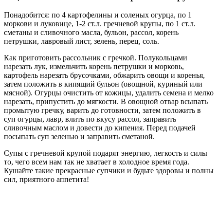
Понадобится: по 4 картофелины и соленых огурца, по 1
моркови и луковице, 1-2 ст.л. гречневой крупы, по 1 ст.л.
сметаны и сливочного масла, бульон, рассол, корень
петрушки, лавровый лист, зелень, перец, соль.
Как приготовить рассольник с гречкой. Полукольцами
нарезать лук, измельчить корень петрушки и морковь,
картофель нарезать брусочками, обжарить овощи и коренья,
затем положить в кипящий бульон (овощной, куриный или
мясной). Огурцы очистить от кожицы, удалить семена и мелко
нарезать, припустить до мягкости. В овощной отвар всыпать
промытую гречку, варить до готовности, затем положить в
суп огурцы, лавр, влить по вкусу рассол, заправить
сливочным маслом и довести до кипения. Перед подачей
посыпать суп зеленью и заправить сметаной.
Супы с гречневой крупой подарят энергию, легкость и силы –
то, чего всем нам так не хватает в холодное время года.
Кушайте такие прекрасные супчики и будьте здоровы и полны
сил, приятного аппетита!