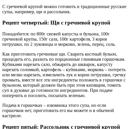
С гречневой крупой можно готовить и традиционные русские
супы, например, щи и рассольник.
Рецепт четвертый: Щи с гречневой крупой
Понадобится: по 800г свежей капусты и бульона, 100г
гречневой крупы, 150г сала, 100г картофеля, 3 корня
петрушки, по 2 луковицы и моркови, зелень, перец, соль.
Как приготовить гречневые щи. Сварить костный бульон,
процедить его, разлить по порционные глиняным горшочкам.
Кубиками нарезать сало, обжарить до шкварок, капусту
нарезать соломкой, картофель – кубиками, морковь – потереть
или мелко нарезать, измельчить лук и корни петрушки, гречку
промыть, вместе все эти ингредиенты положить в горшочки с
бульоном, который должен быть при этом кипящим, томить
суп в духовке до готовности ингредиентов. При подаче
поперчить и посолить, посыпать зеленью.
Подача в горшочках – изюминка этого супа, но если
горшочков нет, приготовить его вы можете и в обычной
кастрюле.
Рецепт пятый: Рассольник с гречневой крупой