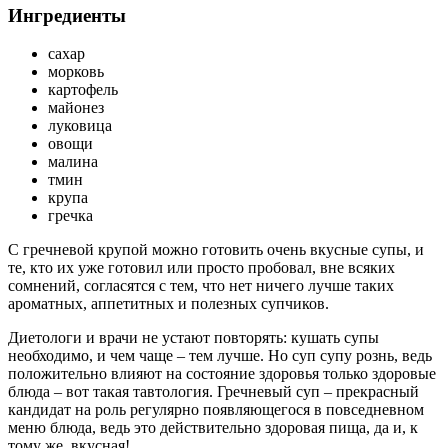
Ингредиенты
сахар
морковь
картофель
майонез
луковица
овощи
малина
тмин
крупа
гречка
С гречневой крупой можно готовить очень вкусные супы, и
те, кто их уже готовил или просто пробовал, вне всяких
сомнений, согласятся с тем, что нет ничего лучше таких
ароматных, аппетитных и полезных супчиков.
Диетологи и врачи не устают повторять: кушать супы
необходимо, и чем чаще – тем лучше. Но суп супу рознь, ведь
положительно влияют на состояние здоровья только здоровые
блюда – вот такая тавтология. Гречневый суп – прекрасный
кандидат на роль регулярно появляющегося в повседневном
меню блюда, ведь это действительно здоровая пища, да и, к
тому же, вкусная!