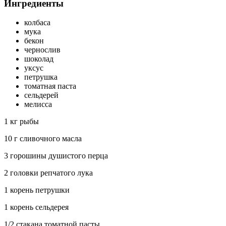
Ингредиенты
колбаса
мука
бекон
чернослив
шоколад
уксус
петрушка
томатная паста
сельдерей
мелисса
1 кг рыбы
10 г сливочного масла
3 горошины душистого перца
2 головки репчатого лука
1 корень петрушки
1 корень сельдерея
1/2 стакана томатной пасты