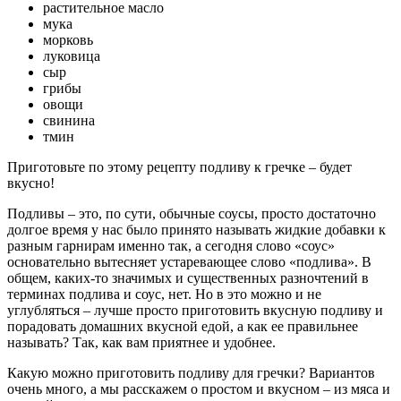
растительное масло
мука
морковь
луковица
сыр
грибы
овощи
свинина
тмин
Приготовьте по этому рецепту подливу к гречке – будет
вкусно!
Подливы – это, по сути, обычные соусы, просто достаточно
долгое время у нас было принято называть жидкие добавки к
разным гарнирам именно так, а сегодня слово «соус»
основательно вытесняет устаревающее слово «подлива». В
общем, каких-то значимых и существенных разночтений в
терминах подлива и соус, нет. Но в это можно и не
углубляться – лучше просто приготовить вкусную подливу и
порадовать домашних вкусной едой, а как ее правильнее
называть? Так, как вам приятнее и удобнее.
Какую можно приготовить подливу для гречки? Вариантов
очень много, а мы расскажем о простом и вкусном – из мяса и