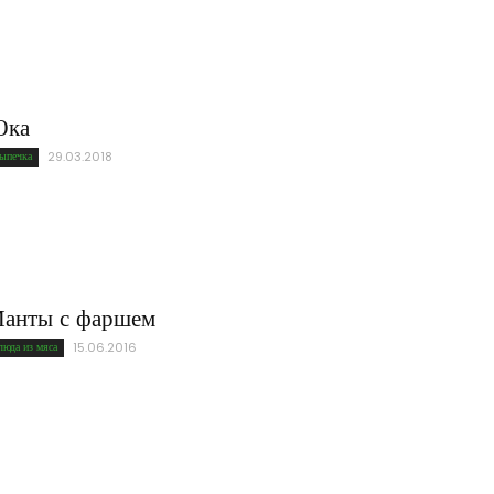
ка
ыпечка
29.03.2018
анты с фаршем
люда из мяса
15.06.2016