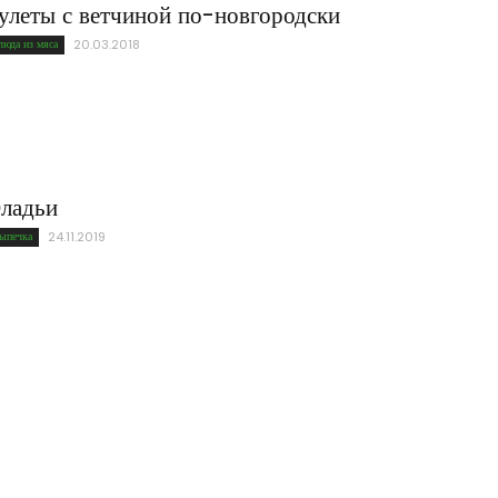
улеты с ветчиной по-новгородски
люда из мяса
20.03.2018
ладьи
ыпечка
24.11.2019