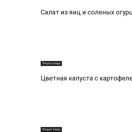
Салат из яиц и соленых огур
Вторые блюда
Цветная капуста с картофел
Вторые блюда