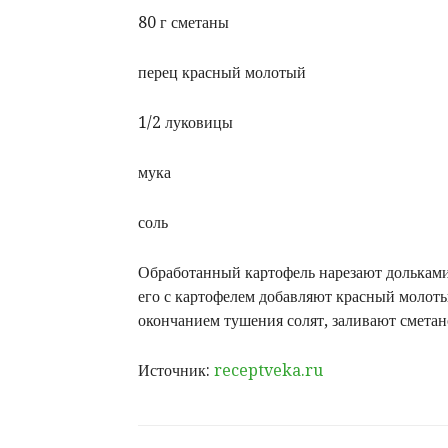
80 г сметаны
перец красный молотый
1/2 луковицы
мука
соль
Обработанный картофель нарезают дольками
его с картофе­лем добавляют красный молоты
окончанием тушения солят, заливают сме­тан
Источник:
receptveka.ru