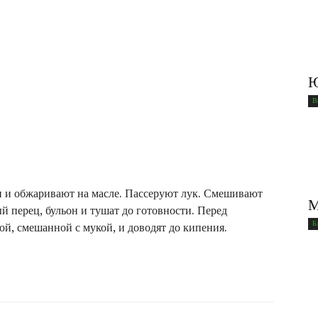
Ю
В
 и обжари­вают на масле. Пассеруют лук. Смешивают
М
й перец, бульон и тушат до готовности. Перед
Б
ой, смешанной с мукой, и доводят до кипения.