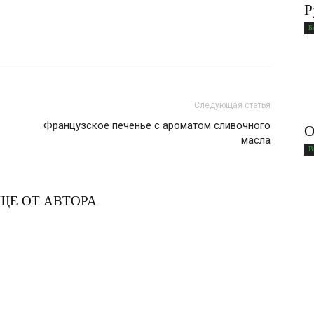
Р
Б
Следующая статья
Французское печенье с ароматом сливочного
О
масла
В
ЩЕ ОТ АВТОРА