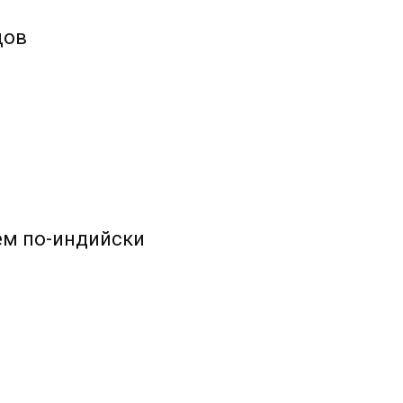
цов
ем по-индийски