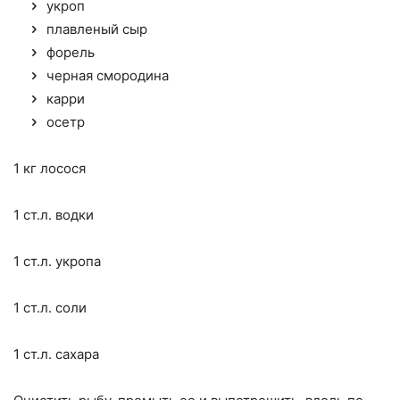
укроп
плавленый сыр
форель
черная смородина
карри
осетр
1 кг лосося
1 ст.л. водки
1 ст.л. укропа
1 ст.л. соли
1 ст.л. сахара