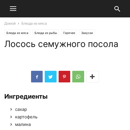
Домой
Блюда из мяса
Блюда из мяса
Блюда из рыбы
Горячее
Закуски
Лосось семужного посола
Национальные кухни
Русская кухня
Ингредиенты
сахар
картофель
малина