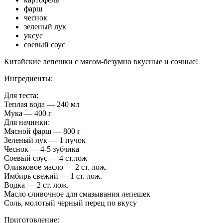
фарш
чеснок
зеленый лук
уксус
соевый соус
Китайские лепешки с мясом-безумно вкусные и сочные!
Ингредиенты:
Для теста:
Теплая вода — 240 мл
Мука — 400 г
Для начинки:
Мясной фарш — 800 г
Зеленый лук — 1 пучок
Чеснок — 4-5 зубчика
Соевый соус — 4 ст.лож
Оливковое масло — 2 ст. лож.
Имбирь свежий — 1 ст. лож.
Водка — 2 ст. лож.
Масло сливочное для смазывания лепешек
Соль, молотый черный перец по вкусу
Приготовление: