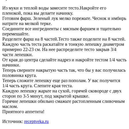
Из муки и теплой воды замесите тесто.Накройте его
пленокой, пока вы делаете начинку.
Готовим фарш. Зеленый лук мелко порежьте. Чеснок и имбирь
натрите на мелкой терке.
Соедините все ингредиенты с мясным фаршем и тщательно
перемешайте.
Разделите фарш на 8 частей.Тесто также поделите на 8 частей.
Каждую часть теста раскатайте в тонкую лепешку диаметром
примерно 22-23 см. На нее распределите тесто закрыв 3/4
части лепешки.
От края до центра сделайте надрез и накройте тестом 1/4 часть
начинки.
Теперь сверните накрытую часть так, что бы у вас получилась
половинка круга.
Теперь сложите лепешку еще раз пополам. У вас получится
1/4 часть круга. Слепите края теста.
Каждую лепешку жарьте на сухой, горячей сковороде с двух
сторон по 3-5 минут, под закрытой крышке.
Горячие лепешки обильно смажьте растопленным сливочным
маслом.
Приятного аппетита!
Источник:
receptveka.ru