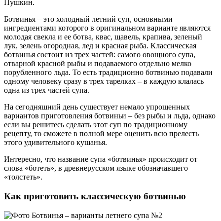
Пушкин.
Ботвинья – это холодный летний суп, основными
ингредиентами которого в оригинальном варианте являются
молодая свекла и ее ботва, квас, щавель, крапива, зеленый
лук, зелень огородная, лед и красная рыба. Классическая
ботвинья состоит из трех частей: самого овощного супа,
отварной красной рыбы и подаваемого отдельно мелко
порубленного льда. То есть традиционно ботвинью подавали
одному человеку сразу в трех тарелках – в каждую клалась
одна из трех частей супа.
На сегодняшний день существует немало упрощенных
вариантов приготовления ботвиньи – без рыбы и льда, однако
если вы решитесь сделать этот суп по традиционному
рецепту, то сможете в полной мере оценить всю прелесть
этого удивительного кушанья.
Интересно, что название супа «ботвинья» происходит от
слова «ботеть», в древнерусском языке обозначавшего
«толстеть».
Как приготовить классическую ботвинью