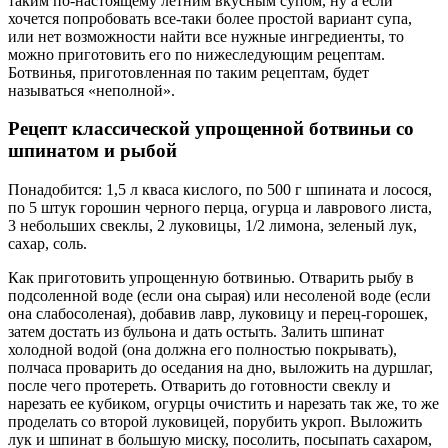
таким по-настоящему летним вкусным супом, ну а если
хочется попробовать все-таки более простой вариант супа,
или нет возможности найти все нужные ингредиенты, то
можно приготовить его по нижеследующим рецептам.
Ботвинья, приготовленная по таким рецептам, будет
называться «неполной».
Рецепт классической упрощенной ботвиньи со
шпинатом и рыбой
Понадобится: 1,5 л кваса кислого, по 500 г шпината и лосося,
по 5 штук горошин черного перца, огурца и лаврового листа,
3 небольших свеклы, 2 луковицы, 1/2 лимона, зеленый лук,
сахар, соль.
Как приготовить упрощенную ботвинью. Отварить рыбу в
подсоленной воде (если она сырая) или несоленой воде (если
она слабосоленая), добавив лавр, луковицу и перец-горошек,
затем достать из бульона и дать остыть. Залить шпинат
холодной водой (она должна его полностью покрывать),
полчаса проварить до оседания на дно, выложить на дуршлаг,
после чего протереть. Отварить до готовности свеклу и
нарезать ее кубиком, огурцы очистить и нарезать так же, то же
проделать со второй луковицей, порубить укроп. Выложить
лук и шпинат в большую миску, посолить, посыпать сахаром,