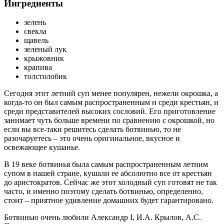
Ингредиенты
зелень
свекла
щавель
зеленый лук
крыжовник
крапива
толстолобик
Сегодня этот летний суп менее популярен, нежели окрошка, а
когда-то он был самым распространенным и среди крестьян, и
среди представителей высоких сословий. Его приготовление
занимает чуть больше времени по сравнению с окрошкой, но
если вы все-таки решитесь сделать ботвинью, то не
разочаруетесь – это очень оригинальное, вкусное и
освежающее кушанье.
В 19 веке ботвинья была самым распространенным летним
супом в нашей стране, кушали ее абсолютно все от крестьян
до аристократов. Сейчас же этот холодный суп готовят не так
часто, и именно поэтому сделать ботвинью, определенно,
стоит – приятное удивление домашних будет гарантировано.
Ботвинью очень любили Александр I, И.А. Крылов, А.С.