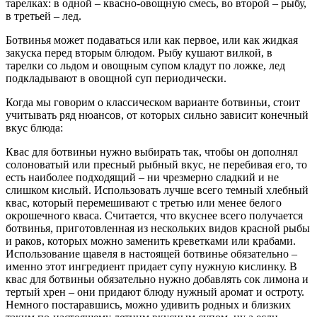
тарелках: в одной – квасно-овощную смесь, во второй – рыбу,
в третьей – лед.
Ботвинья может подаваться или как первое, или как жидкая
закуска перед вторым блюдом. Рыбу кушают вилкой, в
тарелки со льдом и овощным супом кладут по ложке, лед
подкладывают в овощной суп периодически.
Когда мы говорим о классическом варианте ботвиньи, стоит
учитывать ряд нюансов, от которых сильно зависит конечный
вкус блюда:
Квас для ботвиньи нужно выбирать так, чтобы он дополнял
солоноватый или пресный рыбный вкус, не перебивая его, то
есть наиболее подходящий – ни чрезмерно сладкий и не
слишком кислый. Использовать лучше всего темный хлебный
квас, который перемешивают с третью или менее белого
окрошечного кваса. Считается, что вкуснее всего получается
ботвинья, приготовленная из нескольких видов красной рыбы
и раков, которых можно заменить креветками или крабами.
Использование щавеля в настоящей ботвинье обязательно –
именно этот ингредиент придает супу нужную кислинку. В
квас для ботвиньи обязательно нужно добавлять сок лимона и
тертый хрен – они придают блюду нужный аромат и остроту.
Немного постаравшись, можно удивить родных и близких