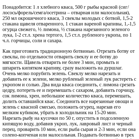
Понадобится: 1 л хлебного кваса, 500 г рыбы красной (сиг/
лосось/форель/семга/осетрина – отварная или малосольная),
250 мл окрошечного кваса, 3 свеклы молодых с ботвой, 1,5-2
стакана щавеля отваренного, 1 стакан вареной крапивы, 1,-1,5
огурца свежего, ½ лимона, ½ стакана нарезанного зеленого
лука, 1-2 ст.л. хрена тертого, 1,5 ст.л. рубленого укропа, по 1
ч.л. горчицы, соли и сахара.
Как приготовить традиционную ботвинью. Отрезать ботву от
свеклы, по отдельности отварить свеклу и ее ботву до
мягкости. Щавель отварить не более 3 мин, промыть и
шпарить кипятком крапиву, сразу выложить на дуршлаг.
Очень мелко порубить зелень. Свеклу мелко нарезать и
добавить ее к зелени, мелко рубленый зеленый лук растереть с
укропом и солью. Два вида кваса соединить, с лимона срезать
цедру, потереть ее и перемешать с сахаром, добавить горчицу,
сок лимона, хрен, небольшое количество кваса, перемешать,
долить оставшийся квас. Соединить все нарезанные овощи и
зелень с квасной смесью, положить огурец, нарезав его
мелким кубиком, убрать в холодильник на 15-20 мин.
Нарезать рыбу на кусочки по 50 г, опустить в подсоленную
кипящую воду, добавив укроп, лук, лавровый лист и черный
перец, проварить 10 мин, если рыба сырая и 2-3 мин, если она
солено-копченая или малосольная. Подавать ботвинью в трех