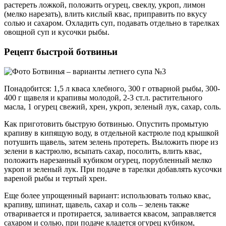
растереть ложкой, положить огурец, свеклу, укроп, лимон
(мелко нарезать), влить кислый квас, приправить по вкусу
солью и сахаром. Охладить суп, подавать отдельно в тарелках
овощной суп и кусочки рыбы.
Рецепт быстрой ботвиньи
Понадобится: 1,5 л кваса хлебного, 300 г отварной рыбы, 300-
400 г щавеля и крапивы молодой, 2-3 ст.л. растительного
масла, 1 огурец свежий, хрен, укроп, зеленый лук, сахар, соль.
Как приготовить быструю ботвинью. Опустить промытую
крапиву в кипящую воду, в отдельной кастрюле под крышкой
потушить щавель, затем зелень протереть. Выложить пюре из
зелени в кастрюлю, всыпать сахар, посолить, влить квас,
положить нарезанный кубиком огурец, порубленный мелко
укроп и зеленый лук. При подаче в тарелки добавлять кусочки
вареной рыбы и тертый хрен.
Еще более упрощенный вариант: использовать только квас,
крапиву, шпинат, щавель, сахар и соль – зелень также
отваривается и протирается, заливается квасом, заправляется
сахаром и солью, при подаче кладется огурец кубиком,