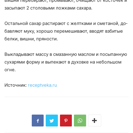
Вишни перебирают, промывают, очищают от косточек и
засыпают 2 столовыми ложками сахара.
Остальной сахар растирают с желтками и сметаной, до­
бавляют муку, хорошо перемешивают, вводят взбитые
бел­ки, вишни, пряности.
Выкладывают массу в смазанную маслом и посыпан­ную
сухарями форму и выпекают в духовке на небольшом
огне.
Источник:
receptveka.ru