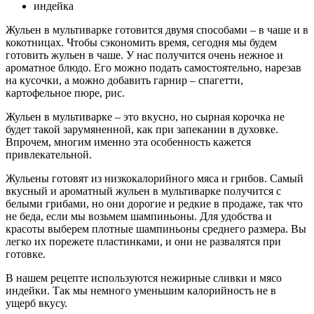
индейка
Жульен в мультиварке готовится двумя способами – в чаше и в
кокотницах. Чтобы сэкономить время, сегодня мы будем
готовить жульен в чаше. У нас получится очень нежное и
ароматное блюдо. Его можно подать самостоятельно, нарезав
на кусочки, а можно добавить гарнир – спагетти,
картофельное пюре, рис.
Жульен в мультиварке – это вкусно, но сырная корочка не
будет такой зарумяненной, как при запекании в духовке.
Впрочем, многим именно эта особенность кажется
привлекательной.
Жульены готовят из низкокалорийного мяса и грибов. Самый
вкусный и ароматный жульен в мультиварке получится с
белыми грибами, но они дорогие и редкие в продаже, так что
не беда, если мы возьмем шампиньоны. Для удобства и
красоты выберем плотные шампиньоны среднего размера. Вы
легко их порежете пластинками, и они не развалятся при
готовке.
В нашем рецепте используются нежирные сливки и мясо
индейки. Так мы немного уменьшим калорийность не в
ущерб вкусу.