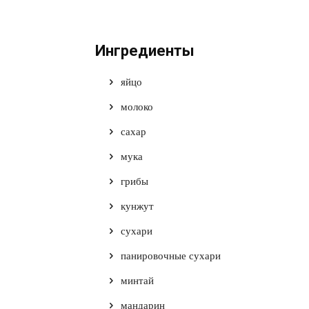
Ингредиенты
яйцо
молоко
сахар
мука
грибы
кунжут
сухари
панировочные сухари
минтай
мандарин