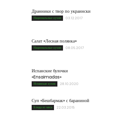
Дранники с твор по украински
Национальные кухни
03.12.2017
Салат «Лесная полянка»
Национальные кухни
08.05.2017
Испанские булочки
«Ensaimadas»
Испанская кухня
28.10.2020
Суп «Бешбармак» с бараниной
Блюда из мяса
22.03.2015