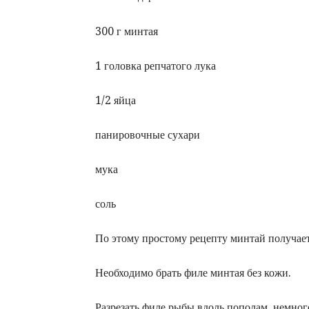
300 г минтая
1 головка репчатого лука
1/2 яйца
панировочные сухари
мука
соль
По этому простому рецепту минтай получае
Необходимо брать филе минтая без кожи.
Разрезать филе рыбы вдоль пополам, немног