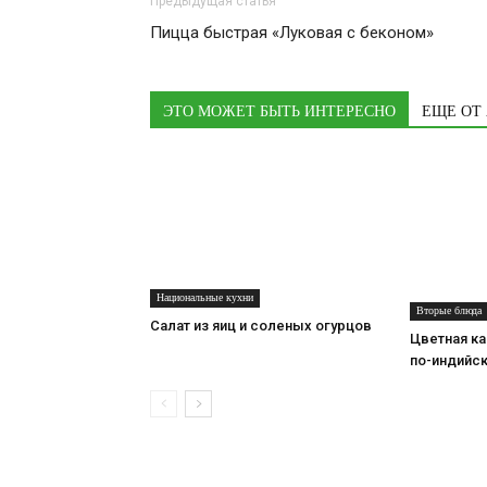
Предыдущая статья
Пицца быстрая «Луковая с беконом»
ЭТО МОЖЕТ БЫТЬ ИНТЕРЕСНО
ЕЩЕ ОТ
Национальные кухни
Вторые блюда
Салат из яиц и соленых огурцов
Цветная ка
по-индийс