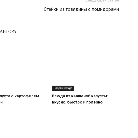
Следующая статья
Стейки из говядины с помидорами
 АВТОРА
Вторые блюда
пуста с картофелем
Блюда из квашеной капусты:
ки
вкусно, быстро и полезно