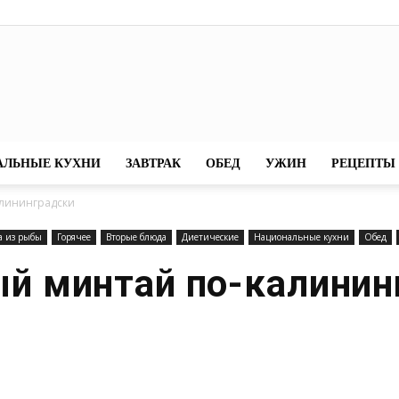
7eda
АЛЬНЫЕ КУХНИ
ЗАВТРАК
ОБЕД
УЖИН
РЕЦЕПТЫ 
лининградски
а из рыбы
Горячее
Вторые блюда
Диетические
Национальные кухни
Обед
й минтай по-калинин