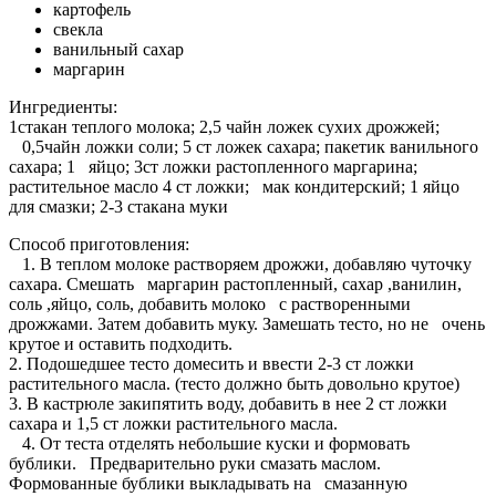
картофель
свекла
ванильный сахар
маргарин
Ингредиенты:
1стакан теплого молока; 2,5 чайн ложек сухих дрожжей;
0,5чайн ложки соли; 5 ст ложек сахара; пакетик ванильного
сахара; 1 яйцо; 3ст ложки растопленного маргарина;
растительное масло 4 ст ложки; мак кондитерский; 1 яйцо
для смазки; 2-3 стакана муки
Способ приготовления:
1. В теплом молоке растворяем дрожжи, добавляю чуточку
сахара. Смешать маргарин растопленный, сахар ,ванилин,
соль ,яйцо, соль, добавить молоко с растворенными
дрожжами. Затем добавить муку. Замешать тесто, но не очень
крутое и оставить подходить.
2. Подошедшее тесто домесить и ввести 2-3 ст ложки
растительного масла. (тесто должно быть довольно крутое)
3. В кастрюле закипятить воду, добавить в нее 2 ст ложки
сахара и 1,5 ст ложки растительного масла.
4. От теста отделять небольшие куски и формовать
бублики. Предварительно руки смазать маслом.
Формованные бублики выкладывать на смазанную