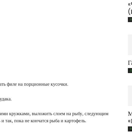
«
(
И
Г
Д
зать филе на порционные кусочки.
удака.
М
нкими кружками, выложить слоем на рыбу, следующим
«
и так, пока не кончатся рыба и картофель.
В