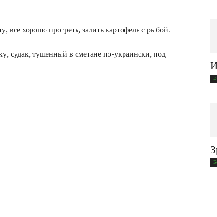
у, все хорошо прогреть, залить картофель с рыбой.
ку, судак, тушенный в сметане по-украински, под
И
В
З
Б