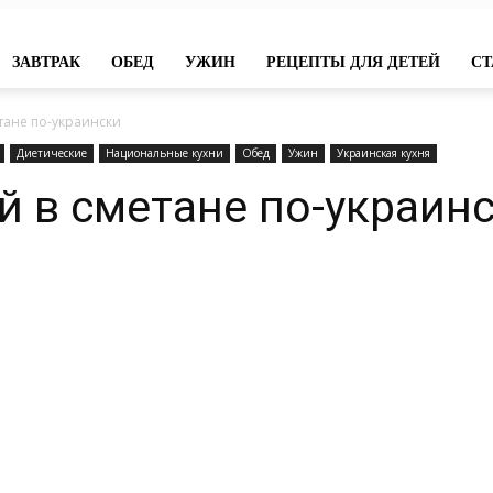
ЗАВТРАК
ОБЕД
УЖИН
РЕЦЕПТЫ ДЛЯ ДЕТЕЙ
СТ
тане по-украински
Диетические
Национальные кухни
Обед
Ужин
Украинская кухня
й в сметане по-украин