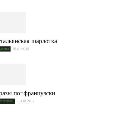
тальянская шарлотка
ыпечка
15.01.2016
разы по-французски
ез рубрики
30.10.2017