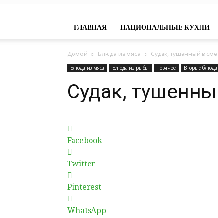
ГЛАВНАЯ
НАЦИОНАЛЬНЫЕ КУХНИ
Домой
Блюда из мяса
Судак, тушенный в сме
Блюда из мяса
Блюда из рыбы
Горячее
Вторые блюда
Судак, тушенны
Facebook
Twitter
Pinterest
WhatsApp