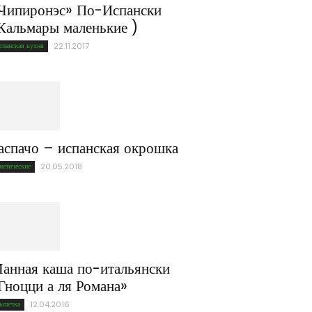
Чипиронэс» По-Испански
Кальмары маленькие )
спанская кухня
22.11.2017
аспачо – испанская окрошка
иетические
20.05.2018
анная каша по-итальянски
Гноцци а ля Романа»
ыпечка
12.04.2016