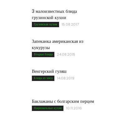
3 малоизвестных блюда
грузинской кухни
Грузинская кухня
15.08.2017
Запеканка американская из
кукурузы
Вторые блюда
24.08.2015
Венгерский гуляш
Блюда из мяса
14.08.2019
Баклажаны с болгарским перцем
Национальные кухни
10.11.2016