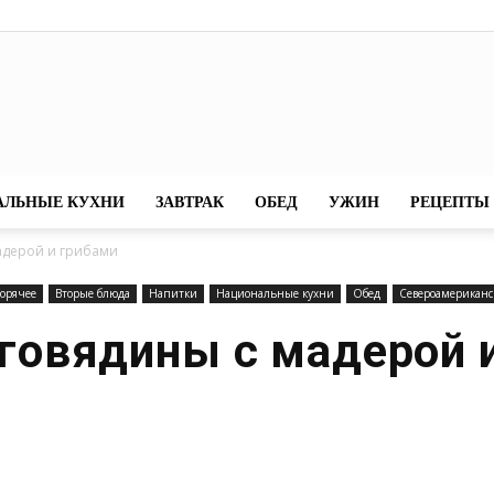
7eda
АЛЬНЫЕ КУХНИ
ЗАВТРАК
ОБЕД
УЖИН
РЕЦЕПТЫ 
мадерой и грибами
орячее
Вторые блюда
Напитки
Национальные кухни
Обед
Североамериканс
 говядины с мадерой 