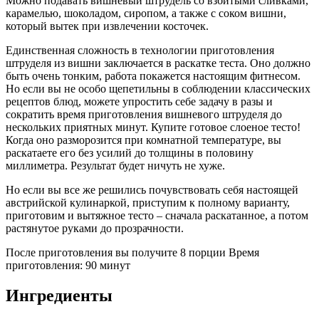
Можно подавать вишневый штрудель со взбитыми сливками,
карамелью, шоколадом, сиропом, а также с соком вишни,
который вытек при извлечении косточек.
Единственная сложность в технологии приготовления
штруделя из вишни заключается в раскатке теста. Оно должно
быть очень тонким, работа покажется настоящим фитнесом.
Но если вы не особо щепетильны в соблюдении классических
рецептов блюд, можете упростить себе задачу в разы и
сократить время приготовления вишневого штруделя до
нескольких приятных минут. Купите готовое слоеное тесто!
Когда оно разморозится при комнатной температуре, вы
раскатаете его без усилий до толщины в половину
миллиметра. Результат будет ничуть не хуже.
Но если вы все же решились почувствовать себя настоящей
австрийской кулинаркой, приступим к полному варианту,
приготовим и вытяжное тесто – сначала раскатанное, а потом
растянутое руками до прозрачности.
После приготовления вы получите 8 порции Время
приготовления: 90 минут
Ингредиенты