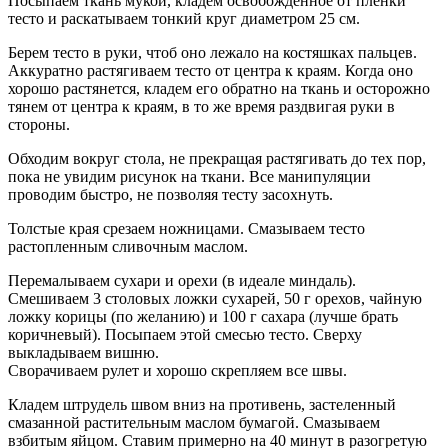
Посыпаем ткань мукой, кладем освобожденное от пленки
тесто и раскатываем тонкий круг диаметром 25 см.
Берем тесто в руки, чтоб оно лежало на костяшках пальцев.
Аккуратно растягиваем тесто от центра к краям. Когда оно
хорошо растянется, кладем его обратно на ткань и осторожно
тянем от центра к краям, в то же время раздвигая руки в
стороны.
Обходим вокруг стола, не прекращая растягивать до тех пор,
пока не увидим рисунок на ткани. Все манипуляции
проводим быстро, не позволяя тесту засохнуть.
Толстые края срезаем ножницами. Смазываем тесто
растопленным сливочным маслом.
Перемалываем сухари и орехи (в идеале миндаль).
Смешиваем 3 столовых ложки сухарей, 50 г орехов, чайную
ложку корицы (по желанию) и 100 г сахара (лучше брать
коричневый). Посыпаем этой смесью тесто. Сверху
выкладываем вишню.
Сворачиваем рулет и хорошо скрепляем все швы.
Кладем штрудель швом вниз на противень, застеленный
смазанной растительным маслом бумагой. Смазываем
взбитым яйцом. Ставим примерно на 40 минут в разогретую