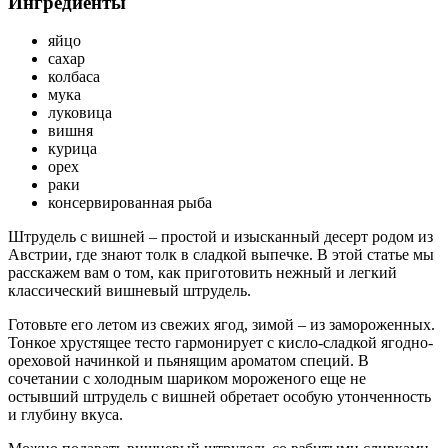
Ингредиенты
яйцо
сахар
колбаса
мука
луковица
вишня
курица
орех
раки
консервированная рыба
Штрудель с вишней – простой и изысканный десерт родом из
Австрии, где знают толк в сладкой выпечке. В этой статье мы
расскажем вам о том, как приготовить нежный и легкий
классический вишневый штрудель.
Готовьте его летом из свежих ягод, зимой – из замороженных.
Тонкое хрустящее тесто гармонирует с кисло-сладкой ягодно-
ореховой начинкой и пьянящим ароматом специй. В
сочетании с холодным шариком мороженого еще не
остывший штрудель с вишней обретает особую утонченность
и глубину вкуса.