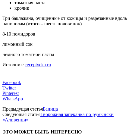
томатная паста
кролик
Три баклажана, очищенные от кожицы и разрезанные вдоль
напополам (итого – шесть половинок)
8-10 помидоров
лимонный сок
немного томатной пасты
Источник:
receptveka.ru
Facebook
Twitter
Pinterest
WhatsApp
Предыдущая статья
Баница
Следующая статья
Творожная запеканка по-румынски
«Аливенци»
ЭТО МОЖЕТ БЫТЬ ИНТЕРЕСНО