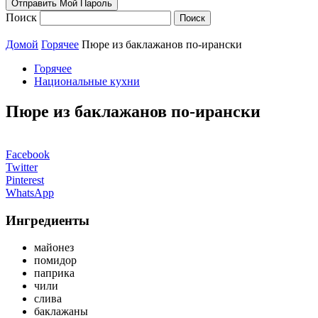
Поиск
Домой
Горячее
Пюре из баклажанов по-ирански
Горячее
Национальные кухни
Пюре из баклажанов по-ирански
Facebook
Twitter
Pinterest
WhatsApp
Ингредиенты
майонез
помидор
паприка
чили
слива
баклажаны