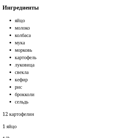
Ингредиенты
яйцо
молоко
колбаса
мука
морковь
картофель
луковица
свекла
кефир
рис
брокколи
сельдь
12 картофелин
1 яйцо