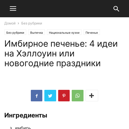
Домой
Без рубрики
Без рубрики
Выпечка
Национальные кухни
Печенье
Имбирное печенье: 4 идеи
Североамериканская кухня
на Хэллоуин или
новогодние праздники
Ингредиенты
имбирь