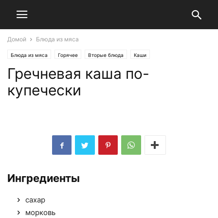
Домой
Блюда из мяса
Блюда из мяса
Горячее
Вторые блюда
Каши
Гречневая каша по-
Национальные кухни
Обед
Русская кухня
Ужин
купечески
Ингредиенты
сахар
морковь