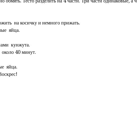
но обмять. Тесто разделить на 4 части. Три части одинаковые, а
ожить на косичку и немного прижать.
ные яйца.
нами кунжута.
 около 40 минут.
ые яйца.
Воскрес!