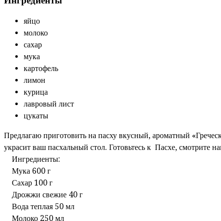
Ингредиенты
яйцо
молоко
сахар
мука
картофель
лимон
курица
лавровый лист
цукаты
Предлагаю приготовить на пасху вкусный, ароматный «Гречес
украсит ваш пасхальный стол. Готовьтесь к Пасхе, смотрите н
Ингредиенты:
Мука 600 г
Сахар 100 г
Дрожжи свежие 40 г
Вода теплая 50 мл
Молоко 250 мл