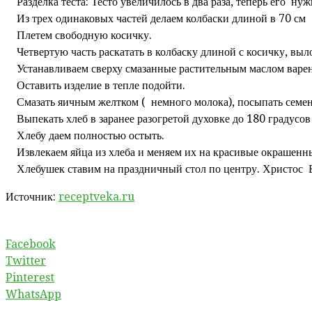
Разделка теста: Тесто увеличилось в два раза, теперь его нуж
Из трех одинаковых частей делаем колбаски длиной в 70 см
Плетем свободную косичку.
Четвертую часть раскатать в колбаску длиной с косичку, выл
Устанавливаем сверху смазанные растительным маслом варе
Оставить изделие в тепле подойти.
Смазать яичным желтком ( немного молока), посыпать семе
Выпекать хлеб в заранее разогретой духовке до 180 градусов
Хлебу даем полностью остыть.
Извлекаем яйца из хлеба и меняем их на красивые окрашенн
Хлебушек ставим на праздничный стол по центру. Христос 
Источник:
receptveka.ru
Facebook
Twitter
Pinterest
WhatsApp