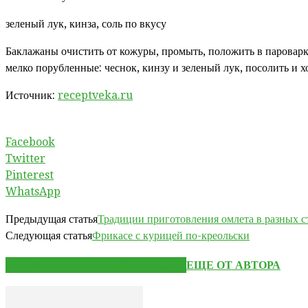
зеленый лук, кинза, соль по вкусу
Баклажаны очистить от кожуры, промыть, положить в пароварку
мелко порубленные: чеснок, кинзу и зеленый лук, посолить и 
Источник:
receptveka.ru
Facebook
Twitter
Pinterest
WhatsApp
Предыдущая статья
Традиции приготовления омлета в разных с
Следующая статья
Фрикасе с курицей по-креольски
ЭТО МОЖЕТ БЫТЬ ИНТЕРЕСНО
ЕЩЕ ОТ АВТОРА