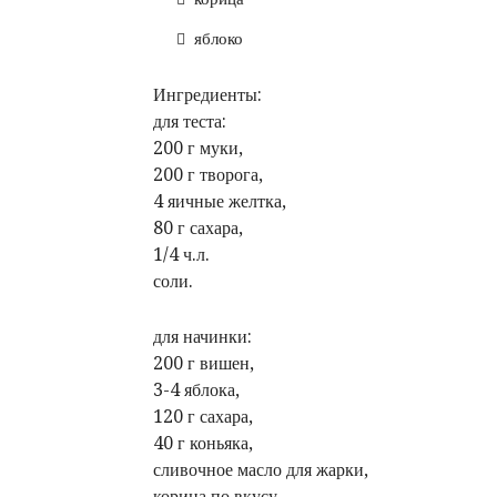
яблоко
Ингредиенты:
для теста:
200 г муки,
200 г творога,
4 яичные желтка,
80 г сахара,
1/4 ч.л.
соли.
для начинки:
200 г вишен,
3-4 яблока,
120 г сахара,
40 г коньяка,
сливочное масло для жарки,
корица по вкусу.