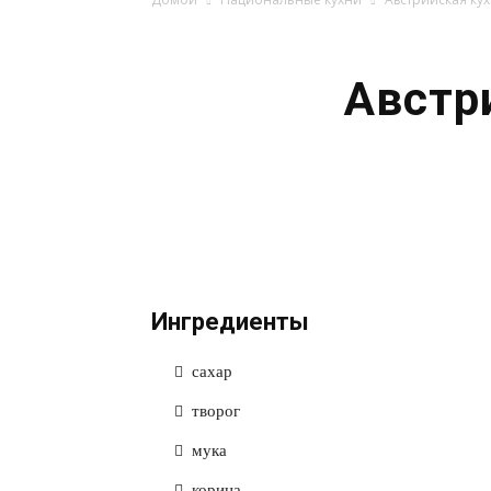
Австр
Ингредиенты
сахар
творог
мука
корица