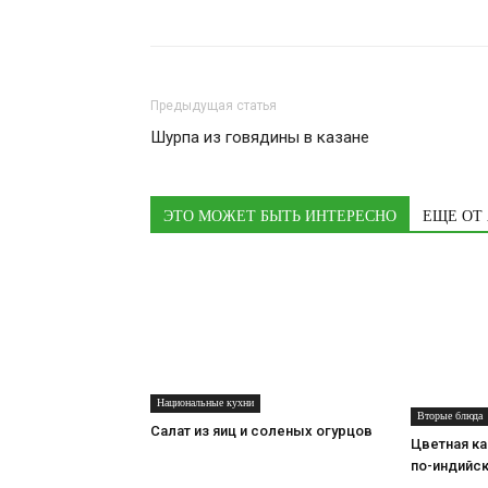
Предыдущая статья
Шурпа из говядины в казане
ЭТО МОЖЕТ БЫТЬ ИНТЕРЕСНО
ЕЩЕ ОТ
Национальные кухни
Вторые блюда
Салат из яиц и соленых огурцов
Цветная ка
по-индийс