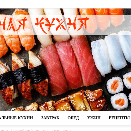
АЛЬНЫЕ КУХНИ
ЗАВТРАК
ОБЕД
УЖИН
РЕЦЕПТЫ 
7eda
хня
Австрийский штрудель с вишнями