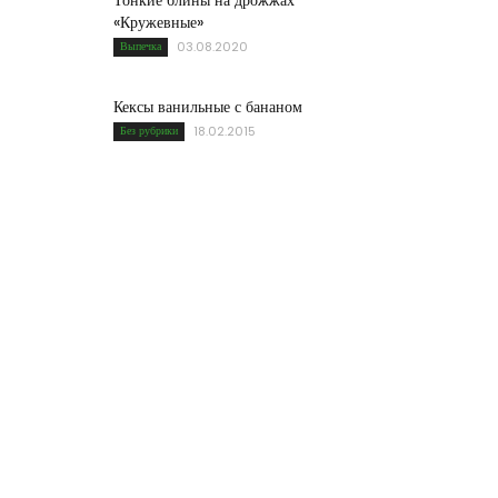
Тонкие блины на дрожжах
«Кружевные»
Выпечка
03.08.2020
Кексы ванильные с бананом
Без рубрики
18.02.2015