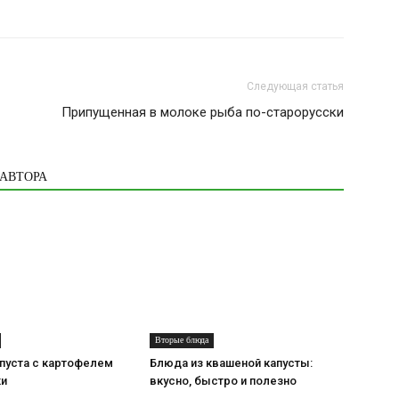
Следующая статья
Припущенная в молоке рыба по-старорусски
 АВТОРА
Вторые блюда
пуста с картофелем
Блюда из квашеной капусты:
ки
вкусно, быстро и полезно