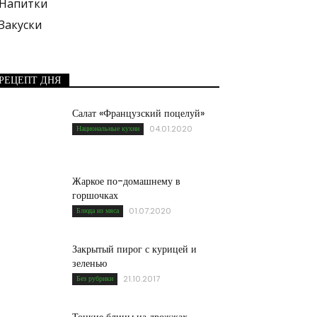
Напитки
Закуски
РЕЦЕПТ ДНЯ
Салат «Французский поцелуй»
Национальные кухни
04.01.2020
Жаркое по-домашнему в
горшочках
Блюда из мяса
01.07.2020
Закрытый пирог с курицей и
зеленью
Без рубрики
21.10.2017