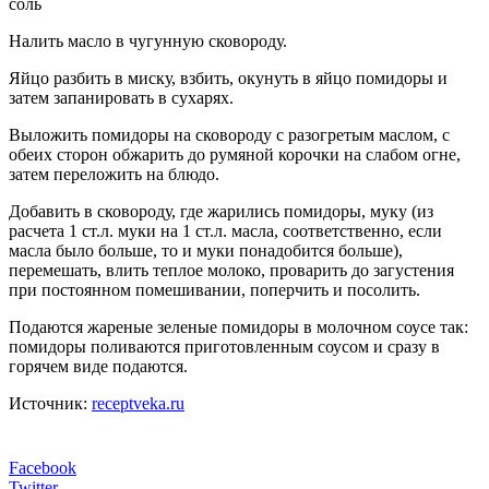
соль
Налить масло в чугунную сковороду.
Яйцо разбить в миску, взбить, окунуть в яйцо помидоры и
затем запанировать в сухарях.
Выложить помидоры на сковороду с разогретым маслом, с
обеих сторон обжарить до румяной корочки на слабом огне,
затем переложить на блюдо.
Добавить в сковороду, где жарились помидоры, муку (из
расчета 1 ст.л. муки на 1 ст.л. масла, соответственно, если
масла было больше, то и муки понадобится больше),
перемешать, влить теплое молоко, проварить до загустения
при постоянном помешивании, поперчить и посолить.
Подаются жареные зеленые помидоры в молочном соусе так:
помидоры поливаются приготовленным соусом и сразу в
горячем виде подаются.
Источник:
receptveka.ru
Facebook
Twitter