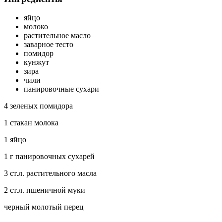
яйцо
молоко
растительное масло
заварное тесто
помидор
кунжут
зира
чили
панировочные сухари
4 зеленых помидора
1 стакан молока
1 яйцо
1 г панировочных сухарей
3 ст.л. растительного масла
2 ст.л. пшеничной муки
черный молотый перец