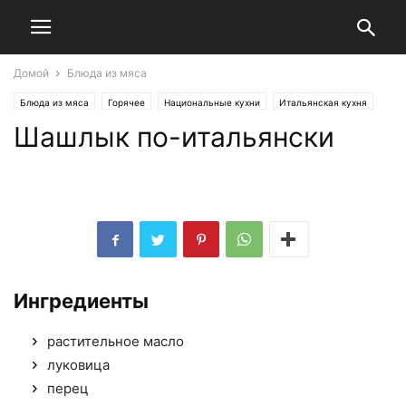
Домой
Блюда из мяса
Блюда из мяса
Горячее
Национальные кухни
Итальянская кухня
Шашлык по-итальянски
Рецепты шашлыков
Ингредиенты
растительное масло
луковица
перец