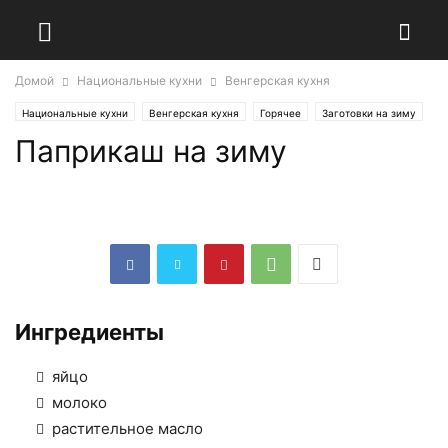
Домой
Национальные кухни
Венгерская кухня
Национальные кухни
Венгерская кухня
Горячее
Заготовки на зиму
Паприкаш на зиму
Закуски
Каши
Ингредиенты
яйцо
молоко
растительное масло