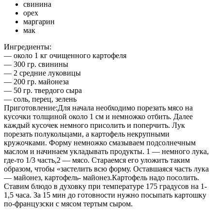
свинина
орех
маргарин
мак
Ингредиенты:
— около 1 кг очищенного картофеля
— 300 гр. свинины
— 2 средние луковицы
— 200 гр. майонеза
— 50 гр. твердого сыра
— соль, перец, зелень
Приготовление:Для начала необходимо порезать мясо на
кусочки толщиной около 1 см и немножко отбить. Далее
каждый кусочек немного присолить и поперчить. Лук
порезать полукольцами, а картофель некрупными
кружочками. Форму немножко смазываем подсолнечным
маслом и начинаем укладывать продукты. 1 — немного лука,
где-то 1/3 часть,2 — мясо. Стараемся его уложить таким
образом, чтобы «застелить всю форму. Оставшаяся часть лука
— майонез, картофель- майонез.Картофель надо посолить.
Ставим блюдо в духовку при температуре 175 градусов на 1-
1,5 часа. За 15 мин до готовности нужно посыпать картошку
по-французски с мясом тертым сыром.