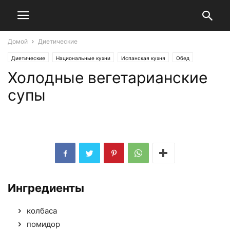
Домой
Диетические
Диетические
Национальные кухни
Испанская кухня
Обед
Холодные вегетарианские
Постные рецепты
Русская кухня
Супы
Ужин
супы
Ингредиенты
колбаса
помидор