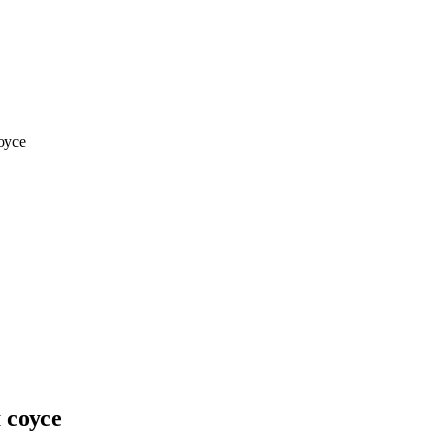
оусе
 соусе