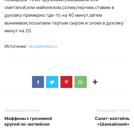
сметаной,или майонезом,солим,перчим,ставим в
духовку примерно где-то на 40 минут,затем
вынимаем,посыпаем тертым сыром и снова в духовку
минут на 20.
Источник:
receptveka.ru
Предыдущая статья
Следующая статья
Маффины с гречневой
Салат-коктейль
крупой по-английски
«Шанхайский»