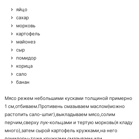
яйцо
сахар
морковь
картофель
майонез
сыр
помидор
корица
сало
банан
Мясо режем небольшими кусками толщиной примерно
1 см,отбиваем.Противень смазываем маслом(можно
растопить сало-шпиг),выкладываем мясо,солим
перчим,сверху лук-кольцами и тертую морковь(я кладу
много),затем сырой картофель кружками,на него
помидоры-тоже кружками,смазываем или